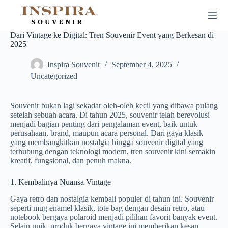
Skip
to
content
Dari Vintage ke Digital: Tren Souvenir Event yang Berkesan di
2025
Inspira Souvenir
September 4, 2025
Uncategorized
Souvenir bukan lagi sekadar oleh-oleh kecil yang dibawa pulang
setelah sebuah acara. Di tahun 2025, souvenir telah berevolusi
menjadi bagian penting dari pengalaman event, baik untuk
perusahaan, brand, maupun acara personal. Dari gaya klasik
yang membangkitkan nostalgia hingga souvenir digital yang
terhubung dengan teknologi modern, tren souvenir kini semakin
kreatif, fungsional, dan penuh makna.
1. Kembalinya Nuansa Vintage
Gaya retro dan nostalgia kembali populer di tahun ini. Souvenir
seperti mug enamel klasik, tote bag dengan desain retro, atau
notebook bergaya polaroid menjadi pilihan favorit banyak event.
Selain unik, produk bergaya vintage ini memberikan kesan