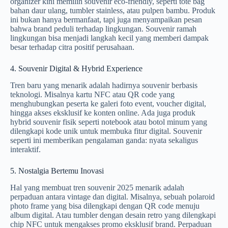
organizer kini memilih souvenir eco-friendly, seperti tote bag
bahan daur ulang, tumbler stainless, atau pulpen bambu. Produk
ini bukan hanya bermanfaat, tapi juga menyampaikan pesan
bahwa brand peduli terhadap lingkungan. Souvenir ramah
lingkungan bisa menjadi langkah kecil yang memberi dampak
besar terhadap citra positif perusahaan.
4. Souvenir Digital & Hybrid Experience
Tren baru yang menarik adalah hadirnya souvenir berbasis
teknologi. Misalnya kartu NFC atau QR code yang
menghubungkan peserta ke galeri foto event, voucher digital,
hingga akses eksklusif ke konten online. Ada juga produk
hybrid souvenir fisik seperti notebook atau botol minum yang
dilengkapi kode unik untuk membuka fitur digital. Souvenir
seperti ini memberikan pengalaman ganda: nyata sekaligus
interaktif.
5. Nostalgia Bertemu Inovasi
Hal yang membuat tren souvenir 2025 menarik adalah
perpaduan antara vintage dan digital. Misalnya, sebuah polaroid
photo frame yang bisa dilengkapi dengan QR code menuju
album digital. Atau tumbler dengan desain retro yang dilengkapi
chip NFC untuk mengakses promo eksklusif brand. Perpaduan