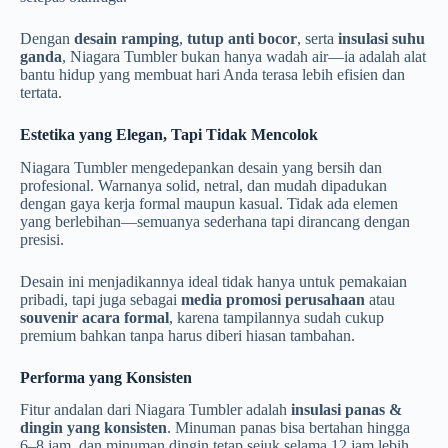
Dengan
desain ramping
,
tutup anti bocor
, serta
insulasi suhu
ganda
, Niagara Tumbler bukan hanya wadah air—ia adalah alat
bantu hidup yang membuat hari Anda terasa lebih efisien dan
tertata.
Estetika yang Elegan, Tapi Tidak Mencolok
Niagara Tumbler mengedepankan desain yang bersih dan
profesional. Warnanya solid, netral, dan mudah dipadukan
dengan gaya kerja formal maupun kasual. Tidak ada elemen
yang berlebihan—semuanya sederhana tapi dirancang dengan
presisi.
Desain ini menjadikannya ideal tidak hanya untuk pemakaian
pribadi, tapi juga sebagai
media promosi perusahaan
atau
souvenir acara formal
, karena tampilannya sudah cukup
premium bahkan tanpa harus diberi hiasan tambahan.
Performa yang Konsisten
Fitur andalan dari Niagara Tumbler adalah
insulasi panas &
dingin yang konsisten
. Minuman panas bisa bertahan hingga
6–8 jam, dan minuman dingin tetap sejuk selama 12 jam lebih.