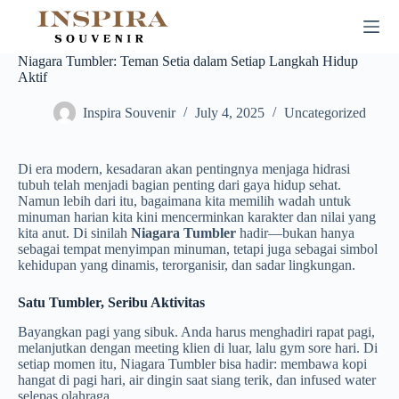
Skip
to
content
Niagara Tumbler: Teman Setia dalam Setiap Langkah Hidup
Aktif
Inspira Souvenir
July 4, 2025
Uncategorized
Di era modern, kesadaran akan pentingnya menjaga hidrasi
tubuh telah menjadi bagian penting dari gaya hidup sehat.
Namun lebih dari itu, bagaimana kita memilih wadah untuk
minuman harian kita kini mencerminkan karakter dan nilai yang
kita anut. Di sinilah
Niagara Tumbler
hadir—bukan hanya
sebagai tempat menyimpan minuman, tetapi juga sebagai simbol
kehidupan yang dinamis, terorganisir, dan sadar lingkungan.
Satu Tumbler, Seribu Aktivitas
Bayangkan pagi yang sibuk. Anda harus menghadiri rapat pagi,
melanjutkan dengan meeting klien di luar, lalu gym sore hari. Di
setiap momen itu, Niagara Tumbler bisa hadir: membawa kopi
hangat di pagi hari, air dingin saat siang terik, dan infused water
selepas olahraga.